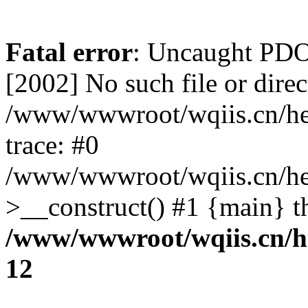
Fatal error
: Uncaught PD
[2002] No such file or direc
/www/wwwroot/wqiis.cn/hel
trace: #0
/www/wwwroot/wqiis.cn/hel
>__construct() #1 {main} t
/www/wwwroot/wqiis.cn/he
12