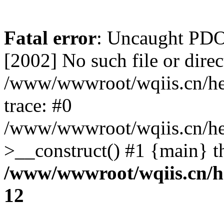
Fatal error
: Uncaught PD
[2002] No such file or direc
/www/wwwroot/wqiis.cn/hel
trace: #0
/www/wwwroot/wqiis.cn/hel
>__construct() #1 {main} t
/www/wwwroot/wqiis.cn/he
12