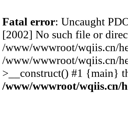
Fatal error
: Uncaught PD
[2002] No such file or direc
/www/wwwroot/wqiis.cn/hel
/www/wwwroot/wqiis.cn/he
>__construct() #1 {main} t
/www/wwwroot/wqiis.cn/h