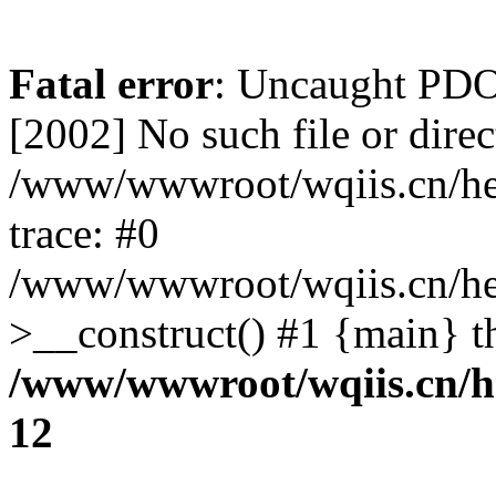
Fatal error
: Uncaught PD
[2002] No such file or direc
/www/wwwroot/wqiis.cn/hel
trace: #0
/www/wwwroot/wqiis.cn/hel
>__construct() #1 {main} t
/www/wwwroot/wqiis.cn/he
12