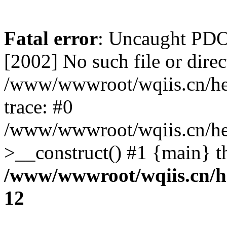
Fatal error
: Uncaught PD
[2002] No such file or direc
/www/wwwroot/wqiis.cn/he
trace: #0
/www/wwwroot/wqiis.cn/he
>__construct() #1 {main} t
/www/wwwroot/wqiis.cn/h
12