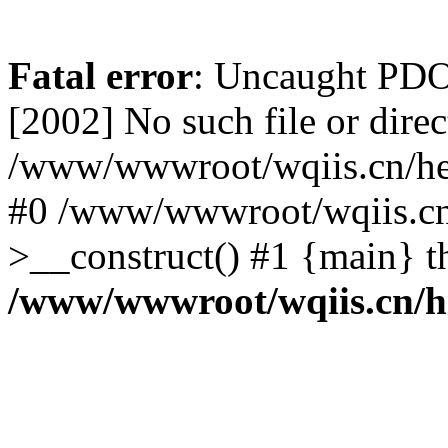
Fatal error
: Uncaught PD
[2002] No such file or direc
/www/wwwroot/wqiis.cn/hel
#0 /www/wwwroot/wqiis.cn
>__construct() #1 {main} t
/www/wwwroot/wqiis.cn/he