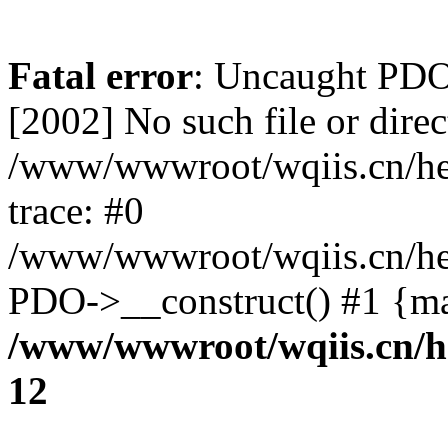
Fatal error
: Uncaught PD
[2002] No such file or direc
/www/wwwroot/wqiis.cn/hel
trace: #0
/www/wwwroot/wqiis.cn/hel
PDO->__construct() #1 {ma
/www/wwwroot/wqiis.cn/h
12