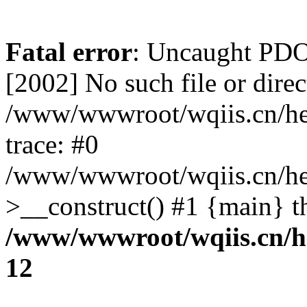
Fatal error
: Uncaught PD
[2002] No such file or direc
/www/wwwroot/wqiis.cn/hel
trace: #0
/www/wwwroot/wqiis.cn/hel
>__construct() #1 {main} t
/www/wwwroot/wqiis.cn/he
12